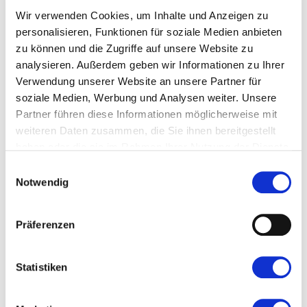
reinigen
Wir verwenden Cookies, um Inhalte und Anzeigen zu
personalisieren, Funktionen für soziale Medien anbieten
Pollen, Feinstaub und sommerliche Gewitter hinterlassen
zu können und die Zugriffe auf unsere Website zu
sichtbare Verschmutzungen auf Fenstern und
analysieren. Außerdem geben wir Informationen zu Ihrer
Glasfassaden. Besonders bei Bürogebäuden,
Verwendung unserer Website an unsere Partner für
Wohnanlagen oder öffentlichen Einrichtungen wirken
soziale Medien, Werbung und Analysen weiter. Unsere
saubere Glasflächen deutlich einladender und
Partner führen diese Informationen möglicherweise mit
verbessern gleichzeitig den Lichteinfall in den
weiteren Daten zusammen, die Sie ihnen bereitgestellt
Innenräumen.
haben oder die sie im Rahmen Ihrer Nutzung der Dienste
gesammelt haben. Sie geben Einwilligung zu unseren
Mit moderner Technik ermöglicht eine professionelle
Einwilligungsauswahl
Cookies, wenn Sie unsere Webseite weiterhin nutzen.
Fensterreinigung
auch die schonende Reinigung höher
Notwendig
gelegener Glasflächen – ganz ohne aggressive
Reinigungsmittel.
Präferenzen
Treppenhäuser und
Gemeinschaftsflächen sauber halten
Statistiken
Während der Sommermonate gelangen deutlich mehr
Staub, Sand und Schmutz in Gebäude. Gerade stark