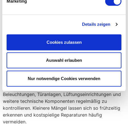
Marketing
frequentierte Eingangsbereiche und Treppenhäuser
sollten deshalb regelmäßig gereinigt werden. Eine
kontinuierliche Pflege verbessert nicht nur die Optik,
Details zeigen
sondern reduziert auch den Verschleiß von
Bodenbelägen.
Cookies zulassen
Eine regelmäßige
Treppenhausreinigung
sorgt dafür,
dass Bewohner, Besucher und Kunden jederzeit einen
gepflegten Eindruck der Immobilie erhalten.
Auswahl erlauben
Technische Anlagen im Blick behalten
Nur notwendige Cookies verwenden
Hohe Temperaturen können technische Einrichtungen
zusätzlich belasten. Deshalb empfiehlt es sich,
Beleuchtungen, Türanlagen, Lüftungseinrichtungen und
weitere technische Komponenten regelmäßig zu
kontrollieren. Kleinere Mängel lassen sich so frühzeitig
erkennen und kostspielige Reparaturen häufig
vermeiden.