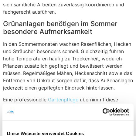
sich sämtliche Arbeiten zuverlässig koordinieren und
fachgerecht ausführen.
Grünanlagen benötigen im Sommer
besondere Aufmerksamkeit
In den Sommermonaten wachsen Rasenflächen, Hecken
und Sträucher besonders schnell. Gleichzeitig führen
hohe Temperaturen häufig zu Trockenheit, wodurch
Pflanzen zusätzlich gepflegt und bewässert werden
müssen. Regelmäßiges Mähen, Heckenschnitt sowie das
Entfernen von Unkraut sorgen dafür, dass Außenanlagen
jederzeit einen gepflegten Eindruck hinterlassen.
Eine professionelle
Gartenpflege
übernimmt diese
Arbeiten zuverlässig und trägt dazu bei, dass
Grünflächen auch während längerer Hitzeperioden
attraktiv bleiben.
Fenster und Glasflächen regelmäßig
Diese Webseite verwendet Cookies