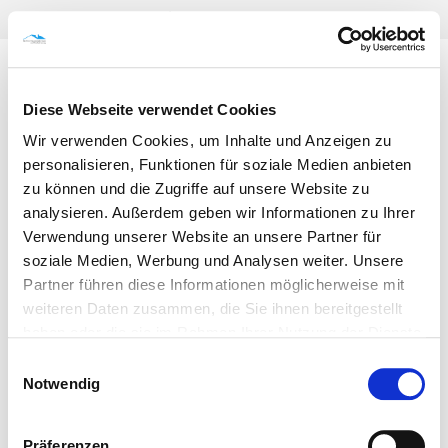
030 346492440
|
info@berliner-hausmeisterteam.de
Diese Webseite verwendet Cookies
Solarpanel Reinigung Berlin
Wir verwenden Cookies, um Inhalte und Anzeigen zu
personalisieren, Funktionen für soziale Medien anbieten
zu können und die Zugriffe auf unsere Website zu
analysieren. Außerdem geben wir Informationen zu Ihrer
Verwendung unserer Website an unsere Partner für
soziale Medien, Werbung und Analysen weiter. Unsere
Partner führen diese Informationen möglicherweise mit
©BHB GmbH | Made with ♥ by
m.i.r.o.s
weiteren Daten zusammen, die Sie ihnen bereitgestellt
haben oder die sie im Rahmen Ihrer Nutzung der Dienste
Impressum
|
Datenschutz
gesammelt haben. Sie geben Einwilligung zu unseren
Einwilligungsauswahl
Cookies, wenn Sie unsere Webseite weiterhin nutzen.
Notwendig
Präferenzen